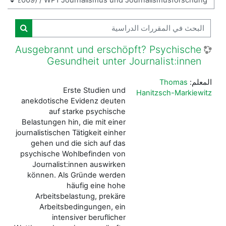
البحث في المقررات الدراسية
البحث ف
Ausgebrannt und erschöpft? Psychische
Gesundheit unter Journalist:innen
المعلم:
Thomas
Erste Studien und
Hanitzsch-Markiewitz
anekdotische Evidenz deuten
auf starke psychische
Belastungen hin, die mit einer
journalistischen Tätigkeit einher
gehen und die sich auf das
psychische Wohlbefinden von
Journalist:innen auswirken
können. Als Gründe werden
häufig eine hohe
Arbeitsbelastung, prekäre
Arbeitsbedingungen, ein
intensiver beruflicher