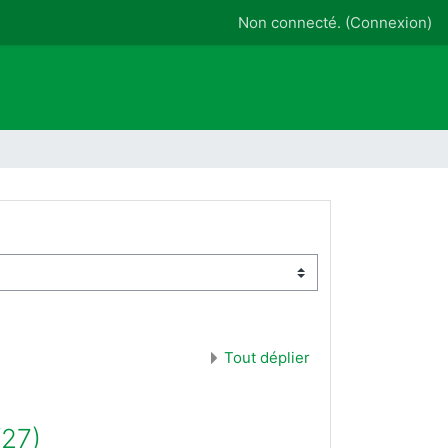
Non connecté. (
Connexion
)
Tout déplier
/27)