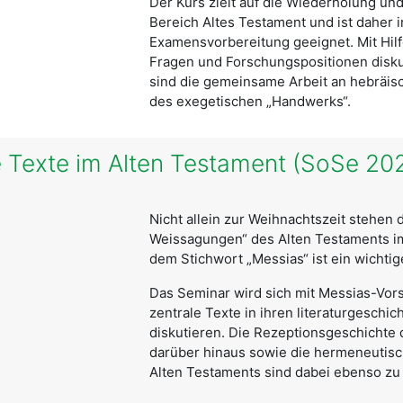
Der Kurs zielt auf die Wiederholung un
Bereich Altes Testament und ist daher 
Examensvorbereitung geeignet. Mit Hil
Fragen und Forschungspositionen diskut
sind die gemeinsame Arbeit an hebräis
des exegetischen „Handwerks“.
 Texte im Alten Testament (SoSe 20
Nicht allein zur Weihnachtszeit stehen
Weissagungen“ des Alten Testaments im
dem Stichwort „Messias“ ist ein wichti
Das Seminar wird sich mit Messias-Vor
zentrale Texte in ihren literaturgeschi
diskutieren. Die Rezeptionsgeschichte
darüber hinaus sowie die hermeneutisch
Alten Testaments sind dabei ebenso z