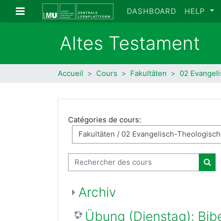
Passer au contenu principal
Panneau latéral
DASHBOARD
HELP
Altes Testament
Accueil
Cours
Fakultäten
02 Evangeli
Catégories de cours:
Rechercher des cours
Rec
Archiv
Übung (Dienstag): Bib