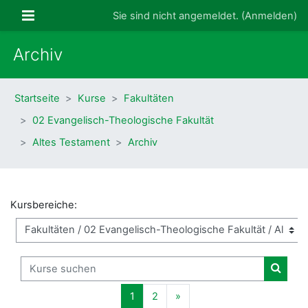
Zum Hauptinhalt
Website-Übersicht
Sie sind nicht angemeldet. (
Anmelden
)
Archiv
Startseite
Kurse
Fakultäten
02 Evangelisch-Theologische Fakultät
Altes Testament
Archiv
Kursbereiche:
Kurse suchen
Kurse
Seite 1
Seite 2
Nächste Seite
1
2
»