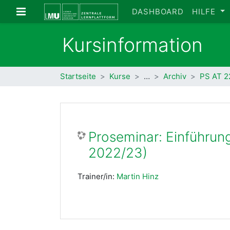
Zum Hauptinhalt
Website-Übersicht
DASHBOARD
HILFE
Kursinformation
Startseite
Kurse
…
Archiv
PS AT 2
Proseminar: Einführun
2022/23)
Trainer/in:
Martin Hinz