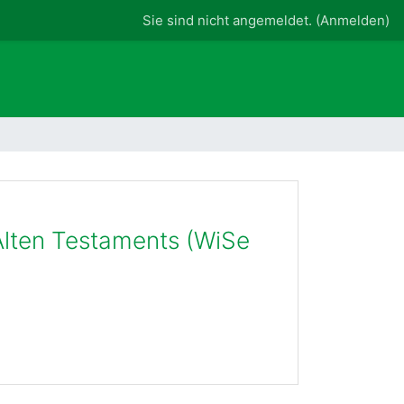
Sie sind nicht angemeldet. (
Anmelden
)
Alten Testaments (WiSe