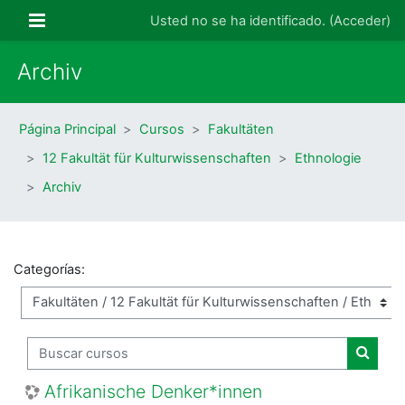
Salta al contenido principal
Panel lateral
Usted no se ha identificado. (
Acceder
)
Archiv
Página Principal
Cursos
Fakultäten
12 Fakultät für Kulturwissenschaften
Ethnologie
Archiv
Categorías:
Buscar cursos
Buscar
Afrikanische Denker*innen