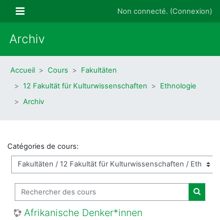
Passer au contenu principal
Panneau latéral
Non connecté. (
Connexion
)
Archiv
Accueil
Cours
Fakultäten
12 Fakultät für Kulturwissenschaften
Ethnologie
Archiv
Catégories de cours:
Rechercher des cours
Recher
Afrikanische Denker*innen