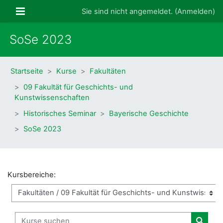
Zum Hauptinhalt
Website-Übersicht
Sie sind nicht angemeldet. (
Anmelden
)
SoSe 2023
Startseite
Kurse
Fakultäten
09 Fakultät für Geschichts- und
Kunstwissenschaften
Historisches Seminar
Bayerische Geschichte
SoSe 2023
Kursbereiche:
Kurse suchen