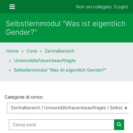
Vai al contenuto principale
Pannello laterale
Non sei collegato. (
Login
)
Selbstlernmodul "Was ist eigentlich
Gender?"
Home
Corsi
Zentralbereich
Universitätsfrauenbeauftragte
Selbstlernmodul "Was ist eigentlich Gender?"
Categorie di corso:
Cerca corsi
Cerca 