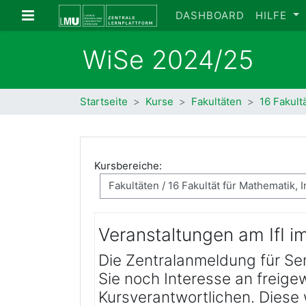
Zum Hauptinhalt
Website-Übersicht
DASHBOARD
HILFE
WiSe 2024/25
Startseite
Kurse
Fakultäten
16 Fakult
Kursbereiche:
Veranstaltungen am IfI 
Die Zentralanmeldung für Sem
Sie noch Interesse an freige
Kursverantwortlichen. Diese 