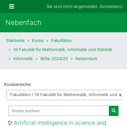
Zum Hauptinhalt
Website-Übersicht
Sie sind nicht angemeldet. (
Anmelden
)
Nebenfach
Startseite
Kurse
Fakultäten
16 Fakultät für Mathematik, Informatik und Statistik
Informatik
WiSe 2024/25
Nebenfach
Kursbereiche:
Kurse suchen
Kurse
Artificial intelligence in science and