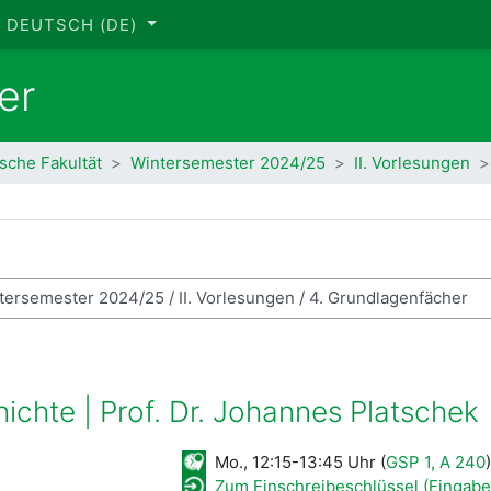
DEUTSCH ‎(DE)‎
er
ische Fakultät
Wintersemester 2024/25
II. Vorlesungen
se suchen
chte | Prof. Dr. Johannes Platschek
Mo., 12:15-13:45 Uhr (
GSP 1, A 240
)
Zum Einschreibeschlüssel (Eingabe