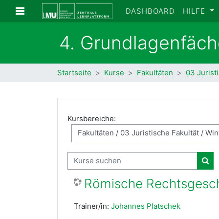
Zum Hauptinhalt
Website-Übersicht
DASHBOARD
HILFE
4. Grundlagenfäch
Startseite
Kurse
Fakultäten
03 Jurist
Kursbereiche:
Kurse suchen
Kur
Römische Rechtsgeschi
Trainer/in:
Johannes Platschek