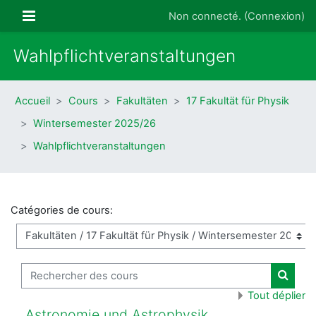
Passer au contenu principal
Panneau latéral
Non connecté. (
Connexion
)
Wahlpflichtveranstaltungen
Accueil
Cours
Fakultäten
17 Fakultät für Physik
Wintersemester 2025/26
Wahlpflichtveranstaltungen
Catégories de cours:
Rechercher des cours
Recher
Tout déplier
Astronomie und Astrophysik,