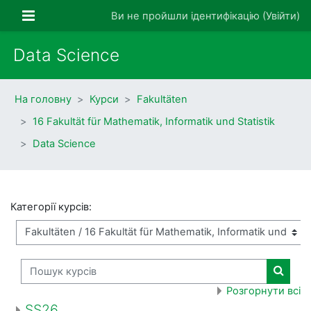
Перейти до головного вмісту
Бокова панель
Ви не пройшли ідентифікацію (
Увійти
)
Data Science
На головну
Курси
Fakultäten
16 Fakultät für Mathematik, Informatik und Statistik
Data Science
Категорії курсів:
Пошук курсів
Пошук 
Розгорнути всі
SS26