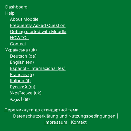
Dashboard
Help
About Moodle
Frequently Asked Question
Getting started with Moodle
HOWTOs
Contact
Українська ‎(uk)‎
Deutsch ‎(de)‎
English ‎(en)‎
Español - Internacional ‎(es)‎
Français ‎(fr)‎
Italiano ‎(it)‎
Русский ‎(ru)‎
Українська ‎(uk)‎
العربية ‎(ar)‎
Перемикнути до стандартної теми
Datenschutzerklärung und Nutzungsbedingungen
|
Impressum
|
Kontakt