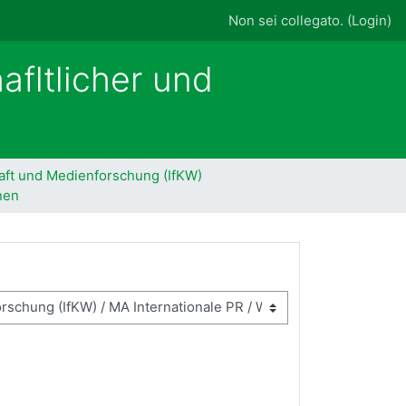
Non sei collegato. (
Login
)
afltlicher und
aft und Medienforschung (IfKW)
onen