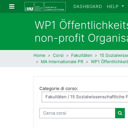
Vai al contenuto principale
Pannello laterale
DASHBOARD
HELP
WP1 Öffentlichkeits
non-profit Organis
Home
Corsi
Fakultäten
15 Sozialwiss
MA Internationale PR
WP1 Öffentlichkeit
Categorie di corso:
Cerca corsi
Cer