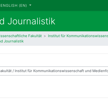
ENGLISH ‎(EN)‎
d Journalistik
issenschaftliche Fakultät
Institut für Kommunikationswissen
d Journalistik
rch courses