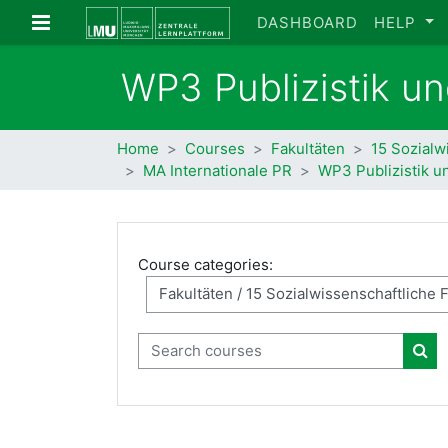
Skip to main content
Side panel
DASHBOARD
HELP
WP3 Publizistik un
Home
Courses
Fakultäten
15 Sozialw
MA Internationale PR
WP3 Publizistik un
Course categories:
Search courses
Sea