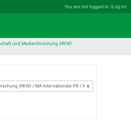
You are not logged in. (
Log in
)
schaft und Medienforschung (IfKW)