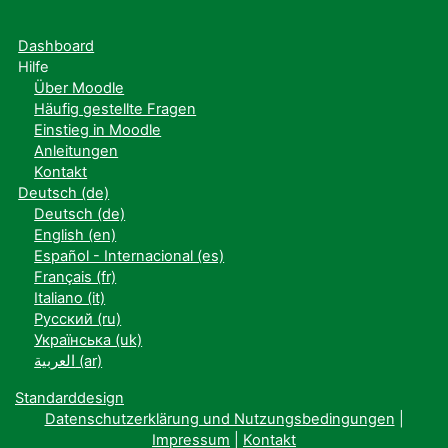
Dashboard
Hilfe
Über Moodle
Häufig gestellte Fragen
Einstieg in Moodle
Anleitungen
Kontakt
Deutsch ‎(de)‎
Deutsch ‎(de)‎
English ‎(en)‎
Español - Internacional ‎(es)‎
Français ‎(fr)‎
Italiano ‎(it)‎
Русский ‎(ru)‎
Українська ‎(uk)‎
العربية ‎(ar)‎
Standarddesign
Datenschutzerklärung und Nutzungsbedingungen
|
Impressum
|
Kontakt