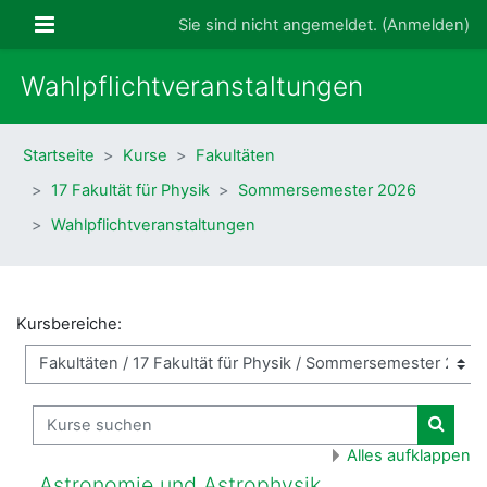
Zum Hauptinhalt
Website-Übersicht
Sie sind nicht angemeldet. (
Anmelden
)
Wahlpflichtveranstaltungen
Startseite
Kurse
Fakultäten
17 Fakultät für Physik
Sommersemester 2026
Wahlpflichtveranstaltungen
Kursbereiche:
Kurse suchen
Kurse
Alles aufklappen
Astronomie und Astrophysik,