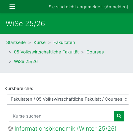
Zum Hauptinhalt
Website-Übersicht
Sie sind nicht angemeldet. (
Anmelden
)
WiSe 25/26
Startseite
Kurse
Fakultäten
05 Volkswirtschaftliche Fakultät
Courses
WiSe 25/26
Kursbereiche:
Kurse suchen
Kurse
Informationsökonomik (Winter 25/26)