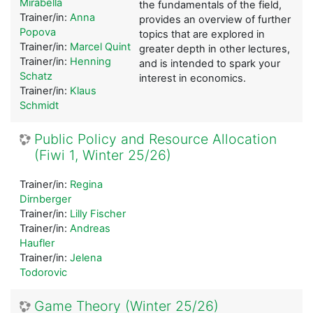
Mirabella
the fundamentals of the field,
Trainer/in:
Anna
provides an overview of further
Popova
topics that are explored in
Trainer/in:
Marcel Quint
greater depth in other lectures,
Trainer/in:
Henning
and is intended to spark your
Schatz
interest in economics.
Trainer/in:
Klaus
Schmidt
Public Policy and Resource Allocation
(Fiwi 1, Winter 25/26)
Trainer/in:
Regina
Dirnberger
Trainer/in:
Lilly Fischer
Trainer/in:
Andreas
Haufler
Trainer/in:
Jelena
Todorovic
Game Theory (Winter 25/26)