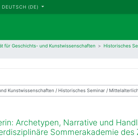
DEUTSCH ‎(DE)‎
ät für Geschichts- und Kunstwissenschaften
Historisches S
se suchen
herin: Archetypen, Narrative und Han
terdisziplinäre Sommerakademie des