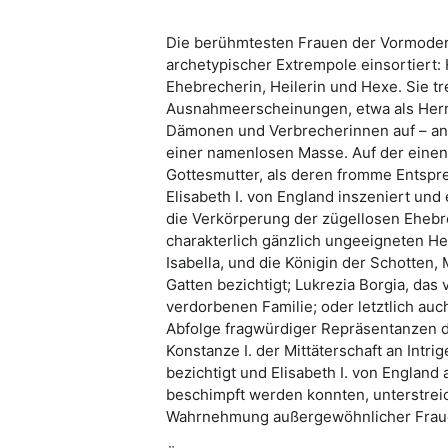
Die berühmtesten Frauen der Vormoder
archetypischer Extrempole einsortiert:
Ehebrecherin, Heilerin und Hexe. Sie tr
Ausnahmeerscheinungen, etwa als Herr
Dämonen und Verbrecherinnen auf – ans
einer namenlosen Masse. Auf der einen
Gottesmutter, als deren fromme Entspre
Elisabeth I. von England inszeniert un
die Verkörperung der zügellosen Eheb
charakterlich gänzlich ungeeigneten Her
Isabella, und die Königin der Schotten,
Gatten bezichtigt; Lukrezia Borgia, da
verdorbenen Familie; oder letztlich auch
Abfolge fragwürdiger Repräsentanzen d
Konstanze I. der Mittäterschaft an Intri
bezichtigt und Elisabeth I. von England 
beschimpft werden konnten, unterstrei
Wahrnehmung außergewöhnlicher Frauen