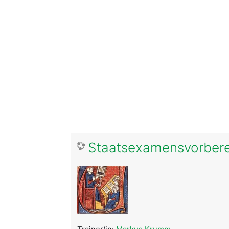
Staatsexamensvorberei