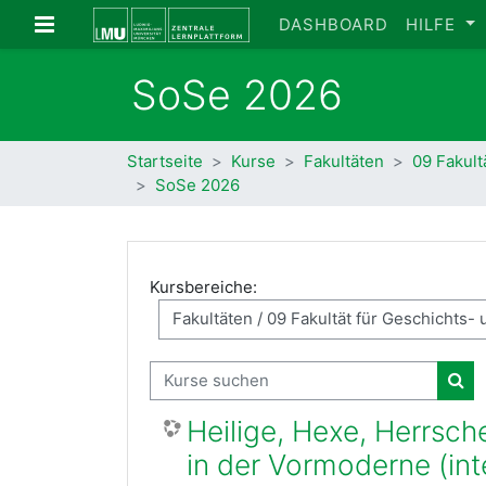
Zum Hauptinhalt
Website-Übersicht
DASHBOARD
HILFE
SoSe 2026
Startseite
Kurse
Fakultäten
09 Fakult
SoSe 2026
Kursbereiche:
Kurse suchen
Kur
Heilige, Hexe, Herrsc
in der Vormoderne (in