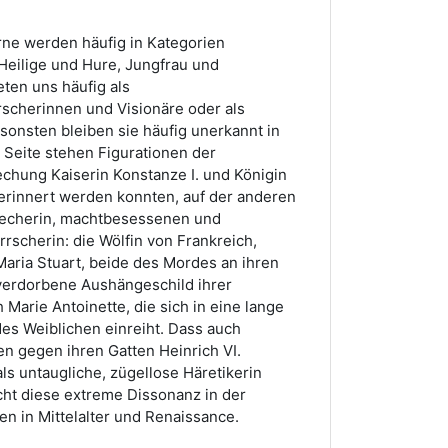
ne werden häufig in Kategorien
 Heilige und Hure, Jungfrau und
eten uns häufig als
scherinnen und Visionäre oder als
onsten bleiben sie häufig unerkannt in
 Seite stehen Figurationen der
chung Kaiserin Konstanze I. und Königin
d erinnert werden konnten, auf der anderen
recherin, machtbesessenen und
rscherin: die Wölfin von Frankreich,
 Maria Stuart, beide des Mordes an ihren
s verdorbene Aushängeschild ihrer
 Marie Antoinette, die sich in eine lange
es Weiblichen einreiht. Dass auch
gen gegen ihren Gatten Heinrich VI.
als untaugliche, zügellose Häretikerin
cht diese extreme Dissonanz in der
 in Mittelalter und Renaissance.