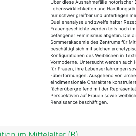
Über diese Ausnahmefälle notorischer B
Lebenswirklichkeiten und Handlungsrä
nur schwer greifbar und unterliegen 
Quellenanalyse und zweifelhafter Reze
Frauengeschichte werden teils noch imm
befangener Feminismus abgetan. Die die
Sommerakademie des Zentrums für Mitt
beschäftigt sich mit solchen archetypi
Konfigurationen des Weiblichen in Tex
Vormoderne. Untersucht werden auch 
für Frauen, ihre Lebenserfahrungen s
-überformungen. Ausgehend von archety
eindimensionale Charaktere konstruie
fächerübergreifend mit der Repräsentati
Perspektiven auf Frauen sowie weiblich
Renaissance beschäftigen.
tion im Mittelalter (B)