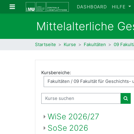
Zum Hauptinhalt
Website-Übersicht
DASHBOARD
HILFE
Mittelalterliche G
Startseite
Kurse
Fakultäten
09 Fakult
Kursbereiche:
Kurse suchen
Kur
WiSe 2026/27
SoSe 2026