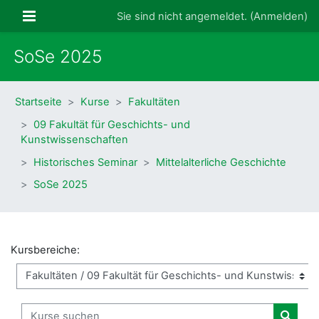
Zum Hauptinhalt
Website-Übersicht
Sie sind nicht angemeldet. (
Anmelden
)
SoSe 2025
Startseite
Kurse
Fakultäten
09 Fakultät für Geschichts- und
Kunstwissenschaften
Historisches Seminar
Mittelalterliche Geschichte
SoSe 2025
Kursbereiche:
Kurse suchen