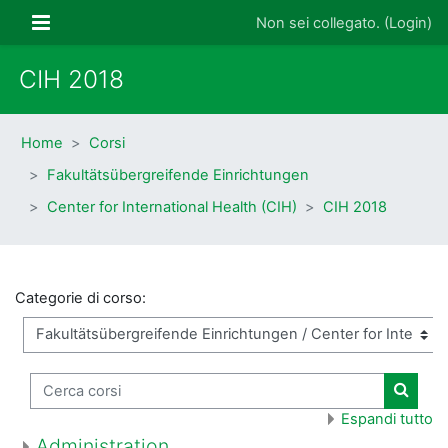
Vai al contenuto principale
Pannello laterale
Non sei collegato. (
Login
)
CIH 2018
Home
Corsi
Fakultätsübergreifende Einrichtungen
Center for International Health (CIH)
CIH 2018
Categorie di corso:
Cerca corsi
Cerca 
Espandi tutto
Administration