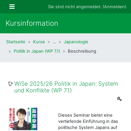
Zum Hauptinhalt
Website-Übersicht
Sie sind nicht angemeldet. (
Anmelden
)
Kursinformation
Startseite
Kurse
…
Japanologie
Politik in Japan (WP 7.1)
Beschreibung
WiSe 2025/26 Politik in Japan: System
und Konflikte (WP 7.1)
Dieses Seminar bietet eine
vertiefende Einführung in das
politische System Japans auf