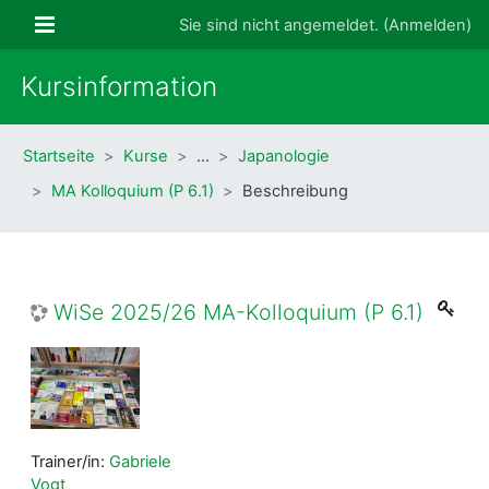
Zum Hauptinhalt
Website-Übersicht
Sie sind nicht angemeldet. (
Anmelden
)
Kursinformation
Startseite
Kurse
…
Japanologie
MA Kolloquium (P 6.1)
Beschreibung
WiSe 2025/26 MA-Kolloquium (P 6.1)
Trainer/in:
Gabriele
Vogt