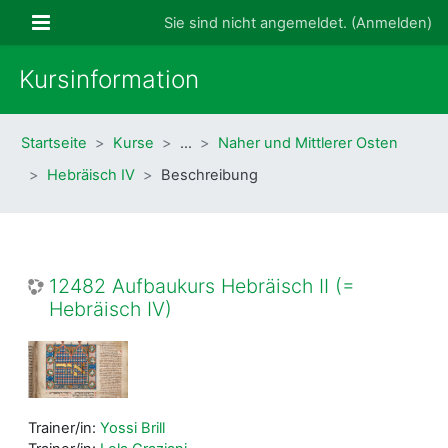
Zum Hauptinhalt
Website-Übersicht
Sie sind nicht angemeldet. (
Anmelden
)
Kursinformation
Startseite
Kurse
…
Naher und Mittlerer Osten
Hebräisch IV
Beschreibung
12482 Aufbaukurs Hebräisch II (=
Hebräisch IV)
Trainer/in:
Yossi Brill