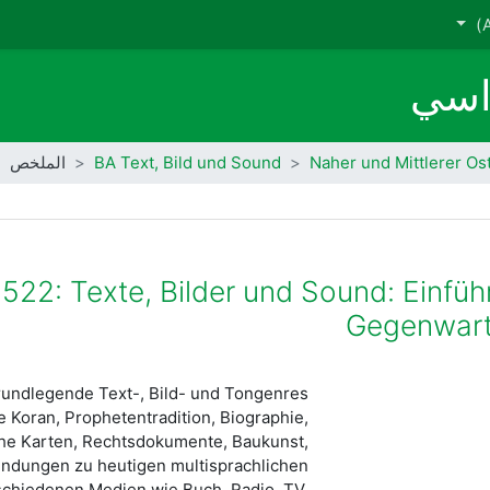
راسي
Naher und Mittlerer Os
BA Text, Bild und Sound
الملخص
522: Texte, Bilder und Sound: Einfüh
Gegenwart 
rundlegende Text-, Bild- und Tongenres
e Koran, Prophetentradition, Biographie,
che Karten, Rechtsdokumente, Baukunst,
indungen zu heutigen multisprachlichen
rschiedenen Medien wie Buch, Radio, TV,