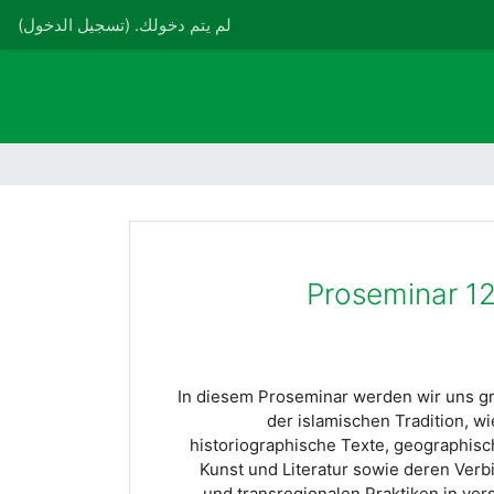
لم يتم دخولك. (
تسجيل الدخول
)
Proseminar 12
In diesem Proseminar werden wir uns g
der islamischen Tradition, wi
historiographische Texte, geographis
Kunst und Literatur sowie deren Verb
und transregionalen Praktiken in ve