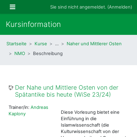
Zum Hauptinhalt
Website-Übersicht
Sie sind nicht angemeldet. (
Anmelden
)
Kursinformation
Startseite
Kurse
…
Naher und Mittlerer Osten
NMO
Beschreibung
Der Nahe und Mittlere Osten von der
Spätantike bis heute (WiSe 23/24)
Trainer/in:
Andreas
Diese Vorlesung bietet eine
Kaplony
Einführung in die
Islamwissenschaft (die
Kulturwissenschaft von der