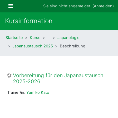
Zum Hauptinhalt
Website-Übersicht
Sie sind nicht angemeldet. (
Anmelden
)
Kursinformation
Startseite
Kurse
…
Japanologie
Japanaustausch 2025
Beschreibung
Vorbereitung für den Japanaustausch
2025-2026
Trainer/in:
Yumiko Kato