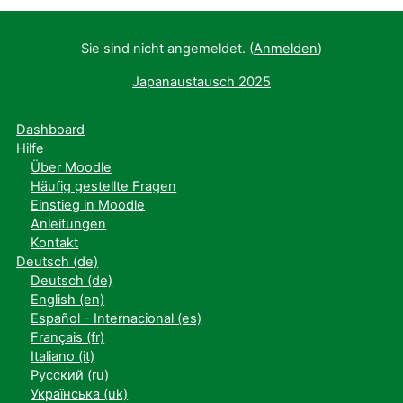
Sie sind nicht angemeldet. (
Anmelden
)
Japanaustausch 2025
Dashboard
Hilfe
Über Moodle
Häufig gestellte Fragen
Einstieg in Moodle
Anleitungen
Kontakt
Deutsch ‎(de)‎
Deutsch ‎(de)‎
English ‎(en)‎
Español - Internacional ‎(es)‎
Français ‎(fr)‎
Italiano ‎(it)‎
Русский ‎(ru)‎
Українська ‎(uk)‎