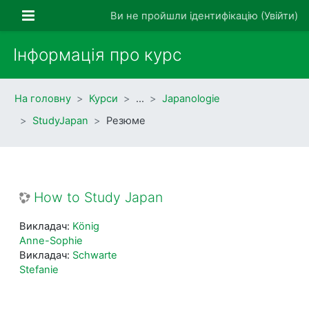
Перейти до головного вмісту
Бокова панель
Ви не пройшли ідентифікацію (
Увійти
)
Інформація про курс
На головну
Курси
…
Japanologie
StudyJapan
Резюме
How to Study Japan
Викладач:
König
Anne-Sophie
Викладач:
Schwarte
Stefanie