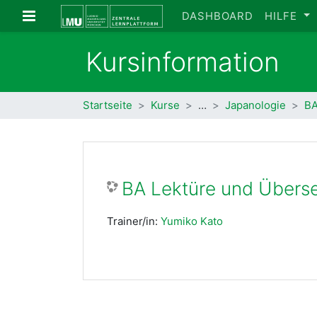
Zum Hauptinhalt
Website-Übersicht
DASHBOARD
HILFE
Kursinformation
Startseite
Kurse
…
Japanologie
BA
BA Lektüre und Überse
Trainer/in:
Yumiko Kato