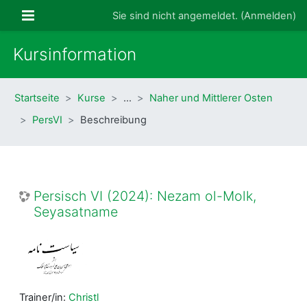
Zum Hauptinhalt
Website-Übersicht
Sie sind nicht angemeldet. (
Anmelden
)
Kursinformation
Startseite
Kurse
…
Naher und Mittlerer Osten
PersVI
Beschreibung
Persisch VI (2024): Nezam ol-Molk,
Seyasatname
Trainer/in:
Christl