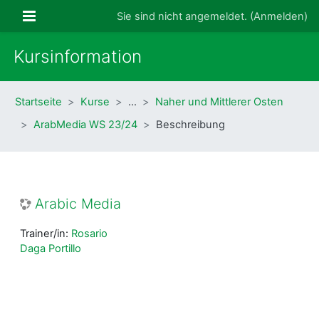
Zum Hauptinhalt
Website-Übersicht
Sie sind nicht angemeldet. (
Anmelden
)
Kursinformation
Startseite
Kurse
…
Naher und Mittlerer Osten
ArabMedia WS 23/24
Beschreibung
Arabic Media
Trainer/in:
Rosario
Daga Portillo