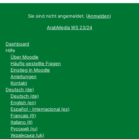
Sie sind nicht angemeldet. (
Anmelden
)
ArabMedia WS 23/24
Dashboard
Hilfe
Über Moodle
Häufig gestellte Fragen
Einstieg in Moodle
Anleitungen
Kontakt
Deutsch ‎(de)‎
Deutsch ‎(de)‎
English ‎(en)‎
Español - Internacional ‎(es)‎
Français ‎(fr)‎
Italiano ‎(it)‎
Русский ‎(ru)‎
Українська ‎(uk)‎