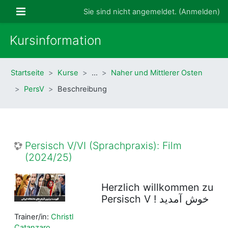
Zum Hauptinhalt
Website-Übersicht
Sie sind nicht angemeldet. (
Anmelden
)
Kursinformation
Startseite
Kurse
…
Naher und Mittlerer Osten
PersV
Beschreibung
Persisch V/VI (Sprachpraxis): Film
(2024/25)
Herzlich willkommen zu
Persisch V ! خوش آمدید
Trainer/in:
Christl
Catanzaro