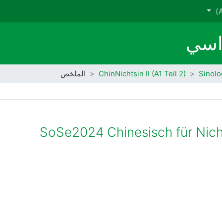
راسي
Sinolo
ChinNichtsin II (A1 Teil 2)
الملخص
SoSe2024 Chinesisch für Nichts