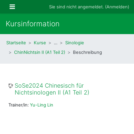
Zum Hauptinhalt
Website-Übersicht
Sie sind nicht angemeldet. (
Anmelden
)
Kursinformation
Startseite
Kurse
…
Sinologie
ChinNichtsin II (A1 Teil 2)
Beschreibung
SoSe2024 Chinesisch für
Nichtsinologen II (A1 Teil 2)
Trainer/in:
Yu-Ling Lin