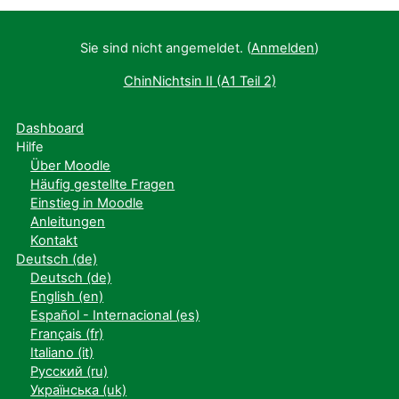
Sie sind nicht angemeldet. (
Anmelden
)
ChinNichtsin II (A1 Teil 2)
Dashboard
Hilfe
Über Moodle
Häufig gestellte Fragen
Einstieg in Moodle
Anleitungen
Kontakt
Deutsch ‎(de)‎
Deutsch ‎(de)‎
English ‎(en)‎
Español - Internacional ‎(es)‎
Français ‎(fr)‎
Italiano ‎(it)‎
Русский ‎(ru)‎
Українська ‎(uk)‎