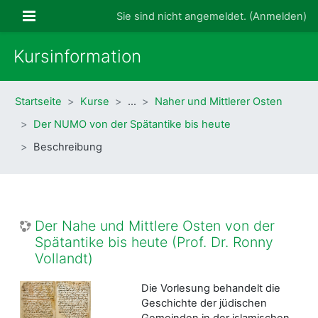
Zum Hauptinhalt
Website-Übersicht
Sie sind nicht angemeldet. (
Anmelden
)
Kursinformation
Startseite
Kurse
…
Naher und Mittlerer Osten
Der NUMO von der Spätantike bis heute
Beschreibung
Der Nahe und Mittlere Osten von der
Spätantike bis heute (Prof. Dr. Ronny
Vollandt)
Die Vorlesung behandelt die
Geschichte der jüdischen
Gemeinden in der islamischen