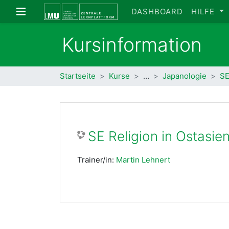
Zum Hauptinhalt
Website-Übersicht
DASHBOARD
HILFE
Kursinformation
Startseite
Kurse
…
Japanologie
SE
SE Religion in Ostasien
Trainer/in:
Martin Lehnert