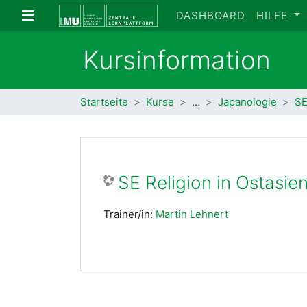
Zum Hauptinhalt
Website-Übersicht
DASHBOARD
HILFE
Kursinformation
Startseite
Kurse
…
Japanologie
SE
SE Religion in Ostasien
Trainer/in:
Martin Lehnert