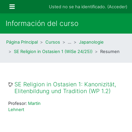
Salta al contenido principal
Panel lateral
Usted no se ha identificado. (
Acceder
)
Información del curso
Página Principal
Cursos
…
Japanologie
SE Religion in Ostasien 1 (WiSe 24/25))
Resumen
SE Religion in Ostasien 1: Kanonizität,
Elitenbildung und Tradition (WP 1.2)
Profesor:
Martin
Lehnert