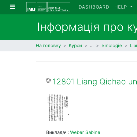
Перейти до головного вмісту
Бокова панель
DASHBOARD
HELP
Інформація про к
На головну
Курси
…
Sinologie
Lia
12801 Liang Qichao und
Викладач:
Weber Sabine