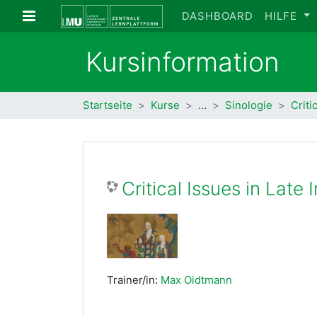
Zum Hauptinhalt
Website-Übersicht
DASHBOARD
HILFE
Kursinformation
Startseite
Kurse
…
Sinologie
Criti
Critical Issues in Lat
Trainer/in:
Max Oidtmann