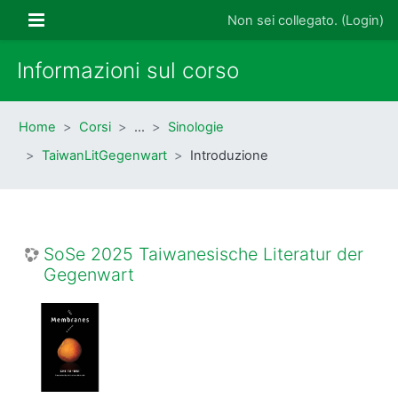
Vai al contenuto principale
Pannello laterale
Non sei collegato. (
Login
)
Informazioni sul corso
Home
Corsi
…
Sinologie
TaiwanLitGegenwart
Introduzione
SoSe 2025 Taiwanesische Literatur der
Gegenwart