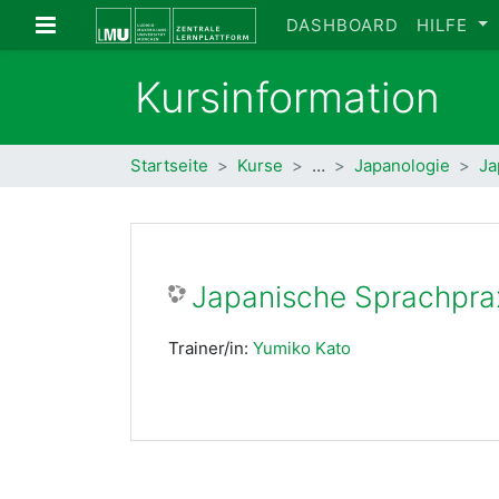
Zum Hauptinhalt
Website-Übersicht
DASHBOARD
HILFE
Kursinformation
Startseite
Kurse
…
Japanologie
Ja
Japanische Sprachprax
Trainer/in:
Yumiko Kato