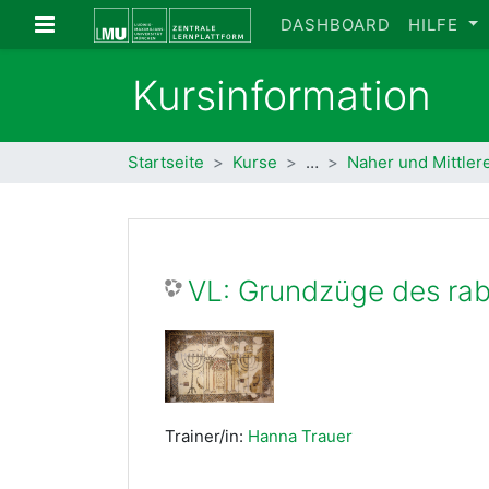
Zum Hauptinhalt
Website-Übersicht
DASHBOARD
HILFE
Kursinformation
Startseite
Kurse
…
Naher und Mittler
VL: Grundzüge des ra
Trainer/in:
Hanna Trauer