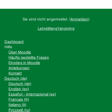
Sie sind nicht angemeldet. (
Anmelden
)
LehreWangYangming
Dashboard
Hilfe
Über Moodle
Häufig gestellte Fragen
Einstieg in Moodle
Anleitungen
Kontakt
Deutsch ‎(de)‎
Deutsch ‎(de)‎
English ‎(en)‎
Español - Internacional ‎(es)‎
Français ‎(fr)‎
Italiano ‎(it)‎
Русский ‎(ru)‎