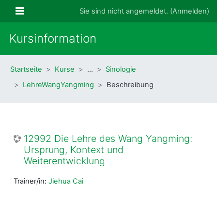
Zum Hauptinhalt
Website-Übersicht
Sie sind nicht angemeldet. (
Anmelden
)
Kursinformation
Startseite
Kurse
…
Sinologie
LehreWangYangming
Beschreibung
12992 Die Lehre des Wang Yangming:
Ursprung, Kontext und
Weiterentwicklung
Trainer/in:
Jiehua Cai