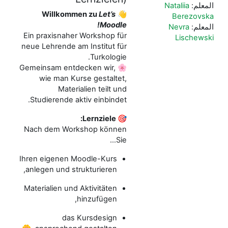
المعلم:
Nataliia
Willkommen zu
Let’s
👋
Berezovska
Moodle!
المعلم:
Nevra
Ein praxisnaher Workshop für
Lischewski
neue Lehrende am Institut für
Turkologie.
🌸 Gemeinsam entdecken wir,
wie man Kurse gestaltet,
Materialien teilt und
Studierende aktiv einbindet.
🎯 Lernziele:
Nach dem Workshop können
Sie…
Ihren eigenen Moodle-Kurs
anlegen und strukturieren,
Materialien und Aktivitäten
hinzufügen,
das Kursdesign