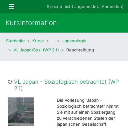
Zum Hauptinhalt
Website-Übersicht
Sie sind nicht angemeldet. (
Anmelden
)
Kursinformation
Startseite
Kurse
…
Japanologie
VL Japan/Soz. (WP 2.1)
Beschreibung
VL Japan - Soziologisch betrachtet (WP
2.1)
Die Vorlesung "Japan -
Soziologisch betrachtet" nimmt
Sie mit auf einen Spaziergang
zu verschiedenen Stellen der
japanischen Gesellschaft.