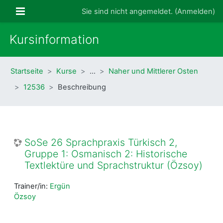
Zum Hauptinhalt
Website-Übersicht
Sie sind nicht angemeldet. (
Anmelden
)
Kursinformation
Startseite
Kurse
…
Naher und Mittlerer Osten
12536
Beschreibung
SoSe 26 Sprachpraxis Türkisch 2,
Gruppe 1: Osmanisch 2: Historische
Textlektüre und Sprachstruktur (Özsoy)
Trainer/in:
Ergün
Özsoy