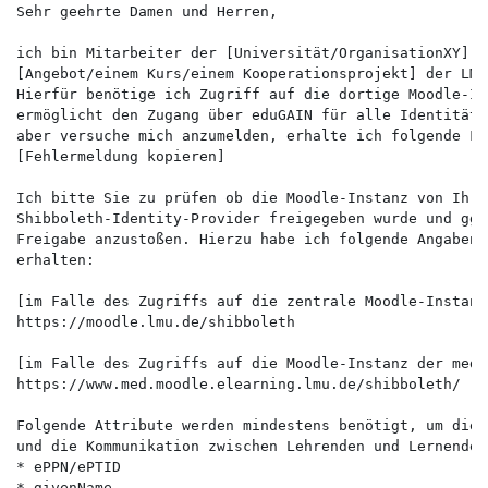
Sehr geehrte Damen und Herren,

ich bin Mitarbeiter der [Universität/OrganisationXY] u
[Angebot/einem Kurs/einem Kooperationsprojekt] der LMU
Hierfür benötige ich Zugriff auf die dortige Moodle-In
ermöglicht den Zugang über eduGAIN für alle Identitäts
aber versuche mich anzumelden, erhalte ich folgende Fe
[Fehlermeldung kopieren]

Ich bitte Sie zu prüfen ob die Moodle-Instanz von Ihre
Shibboleth-Identity-Provider freigegeben wurde und ggf
Freigabe anzustoßen. Hierzu habe ich folgende Angaben 
erhalten:

[im Falle des Zugriffs auf die zentrale Moodle-Instanz:
https://moodle.lmu.de/shibboleth

[im Falle des Zugriffs auf die Moodle-Instanz der medi
https://www.med.moodle.elearning.lmu.de/shibboleth/

Folgende Attribute werden mindestens benötigt, um die 
und die Kommunikation zwischen Lehrenden und Lernenden
* ePPN/ePTID

* givenName
