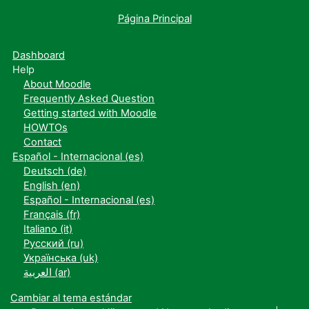
Página Principal
Dashboard
Help
About Moodle
Frequently Asked Question
Getting started with Moodle
HOWTOs
Contact
Español - Internacional ‎(es)‎
Deutsch ‎(de)‎
English ‎(en)‎
Español - Internacional ‎(es)‎
Français ‎(fr)‎
Italiano ‎(it)‎
Русский ‎(ru)‎
Українська ‎(uk)‎
العربية ‎(ar)‎
Cambiar al tema estándar