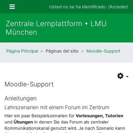
Salta al contenido principal
Panel lateral
Usted no se ha identificado. (
Acceder
)
Zentrale Lernplattform • LMU
München
Página Principal
Páginas del sitio
Moodle-Support
Moodle-Support
Anleitungen
Lehrszenarien mit einem Forum im Zentrum
Hier ein paar Beispielszenarien für
Vorlesungen,
Tutorien
und
Übungen
in denen Sie das Forum als zentraler
Kommunikationskanal genutzt wird. Je nach Szenario kann