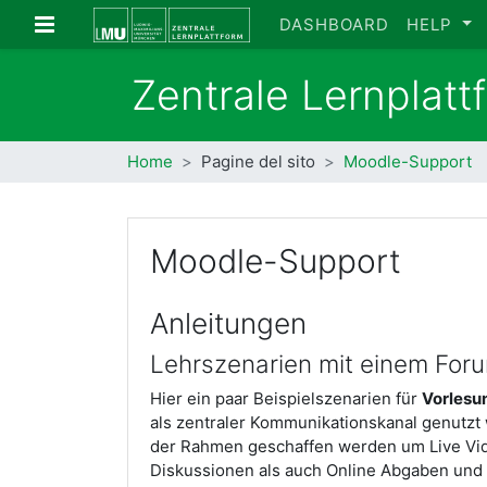
Vai al contenuto principale
Pannello laterale
DASHBOARD
HELP
Zentrale Lernplat
Home
Pagine del sito
Moodle-Support
Moodle-Support
Anleitungen
Lehrszenarien mit einem For
Hier ein paar Beispielszenarien für
Vorlesu
als zentraler Kommunikationskanal genutzt
der Rahmen geschaffen werden um Live Vi
Diskussionen als auch Online Abgaben und 