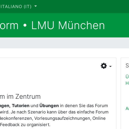
ITALIANO ‎(IT)‎
tform • LMU München
Sal
S
Ü
H
um im Zentrum
ngen,
Tutorien
und
Übungen
in denen Sie das Forum
A
 wird. Je nach Szenario kann über das einfache Forum
deokonferenzen, Vorlesungsaufzeichnungen, Online
Feedback zu organisiert.